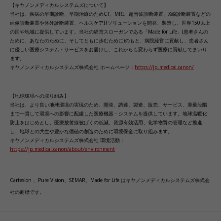
【キヤノンメディカルシステムズについて】
当社は、疾病の早期診断、早期治療のためCT、MRI、超音波診断装置、X線診断装置などの
画像診断装置や体外診断装置、ヘルスケアITソリューションを開発、製造し、世界150以上
の国や地域に提供しています。当社の経営スローガンである「Made for Life」(患者さんの
ために、あなたのために、そしてともに歩むために)のもと、病院経営に貢献し、患者さん
に優しい医療システム・サービスをお届けし、これからも変わらず医療に貢献してまいり
ます。
キヤノンメディカルシステムズ株式会社 ホームページ：
https://jp.medical.canon/
【地球環境への取り組み】
当社は、より良い地球環境の実現のため、開発、調達、製造、販売、サービス、廃棄段階
まで一貫して環境への影響に配慮した医療機器・システムを提供しています。地球温暖化
防止をはじめとし、医療放射線被ばくの低減、資源有効活用、化学物質の管理など推進
し、地球との共生や豊かな価値の創造のために環境保全に取り組みます。
キヤノンメディカルシステムズ株式会社 環境活動：
https://jp.medical.canon/about/environment
Cartesion 、Pure Vision、SEMAR、Made for Life はキヤノンメディカルシステムズ株式会
社の商標です。