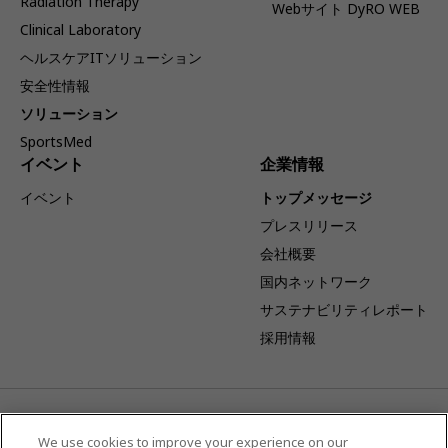
Radiation Therapy
Webサイト DyRO WEB
Clinical Laboratory
ヘルスケアITソリューション
安全性情報
ソリューション
SportsMed
イベント
企業情報
イベント
トップメッセージ
プレスリリース
会社概要
国内ネットワーク
サステナビリティレポート
採用情報
事業体制変更のお知らせ：キヤノンを吸収分割承継会社とし当社
を吸収分割会社とする吸収分割契約が締結され、2026年4月1日
We use cookies to improve your experience on our