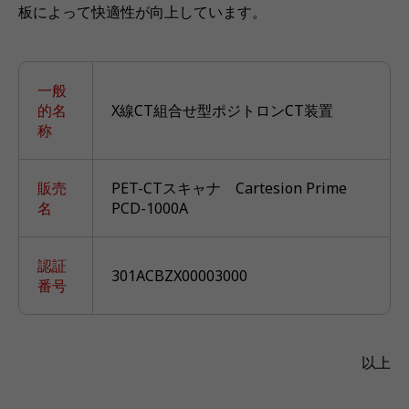
板によって快適性が向上しています。
一般
的名
X線CT組合せ型ポジトロンCT装置
称
販売
PET-CTスキャナ Cartesion Prime
名
PCD-1000A
認証
301ACBZX00003000
番号
以上