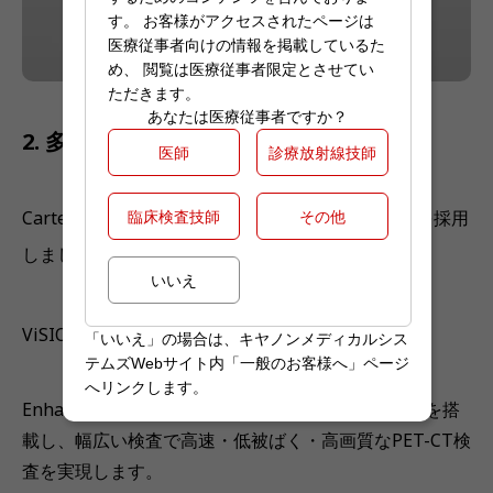
す。 お客様がアクセスされたページは
医療従事者向けの情報を掲載しているた
め、 閲覧は医療従事者限定とさせてい
ただきます。
あなたは医療従事者ですか？
2. 多様な機能を有する80列CT装置を搭載
医師
診療放射線技師
臨床検査技師
その他
Cartesion PrimeのCT部には最新鋭の80列CT装置を採用
PURE
しました。X線光学系技術
いいえ
＊
ViSION Optics、被ばく低減技術AIDR 3D
「いいえ」の場合は、キヤノンメディカルシス
テムズWebサイト内「一般のお客様へ」ページ
へリンクします。
Enhanced、金属アーチファクト低減処理SEMAR等を搭
載し、幅広い検査で高速・低被ばく・高画質なPET-CT検
査を実現します。