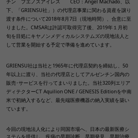
チン ブエノスアイレス CEO：Angel Machado、以
下、「GRIENSU社」）の代理店事業に関わる資産を譲り
渡す条件について2018年8月7日（現地時間）、合意に至
りました。CMSARは許認可取得完了後、2019年１月初
旬を目処にキヤノンメディカルシステムズの現地法人と
して営業を開始する予定で準備を進めています。
GRIENSU社は当社と1965年に代理店契約を締結し、50
年以上に渡り、当社の代理店としてアルゼンチン国内の
販売･サービスを行ってまいりました。当社320列エリア
ディテクターCT Aquilion ONE / GENESIS Editionを中南
米で初納入するなど、最先端医療機器の納入実績を築い
ています。
今回の現地法人化により同国市場へ、日本の最新医療シ
ステムを提供し、疾病の早期診断、早期発見、早期治療