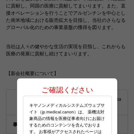
に貢献し、同国の医療に貢献してまいります。また、直
接オペレーションを行うことでアルゼンチンを中心とし
た南米地域における販売拡大を目指し、当社のさらなる
グローバル化のための事業基盤の獲得を図ります。
当社は人々の健やかな生活の実現を目指し、これからも
医療の発展に貢献し続けてまいります。
【新会社概要について】
ご確認ください
Canon Medical Systems Argentina
社名
S.A.
キヤノンメディカルシステムズウェブサ
イト（jp.medical.canon）は、 薬機法対
象商品の情報を医療従事者向けにお届け
事業内容
医療機器の販売およびサービス
するためのコンテンツを含んでおりま
す。 お客様がアクセスされたページは