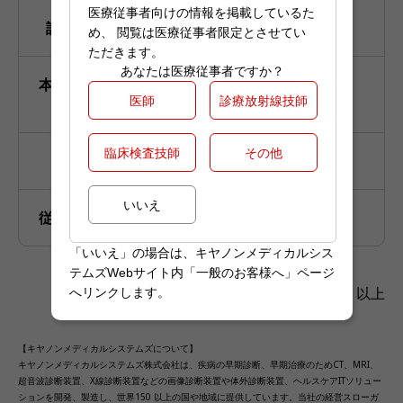
医療従事者向けの情報を掲載しているた
設立年
2018年4月
め、 閲覧は医療従事者限定とさせてい
ただきます。
あなたは医療従事者ですか？
本社所在
アルゼンチン共和国 ブエノスアイ
医師
診療放射線技師
地
レス市
臨床検査技師
その他
社長
Angel Machado
いいえ
従業員数
約45名（2018年12月末時点）
「いいえ」の場合は、キヤノンメディカルシス
テムズWebサイト内「一般のお客様へ」ページ
以上
へリンクします。
【キヤノンメディカルシステムズについて】
キヤノンメディカルシステムズ株式会社は、疾病の早期診断、早期治療のためCT、MRI、
超音波診断装置、X線診断装置などの画像診断装置や体外診断装置、ヘルスケアITソリュー
ションを開発、製造し、世界150 以上の国や地域に提供しています。当社の経営スローガ