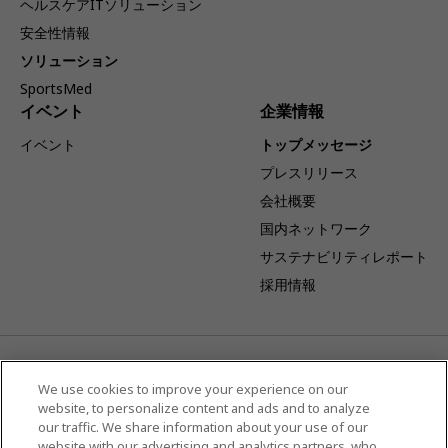
ヘルスケアITソリューション
安全性情報
ソリューション
SportsMed
イベント
企業情報
イベント
トップメッセージ
プレスリリース
会社概要
国内ネットワーク
サステナビリティレポート
採用情報
事業体制変更のお知らせ：キヤノンを吸収分割承継会社とし当社
を吸収分割会社とする吸収分割契約が締結され、2026年4月1日
We use cookies to improve your experience on our
website, to personalize content and ads and to analyze
より当社は日本国内における販売及びサービスに特化した事業体
our traffic. We share information about your use of our
として、その事業を展開してまいります。
website with our advertising and analytics partners, who