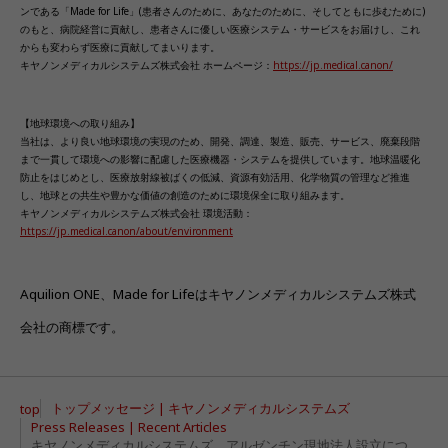
ンである「Made for Life」(患者さんのために、あなたのために、そしてともに歩むために)
のもと、病院経営に貢献し、患者さんに優しい医療システム・サービスをお届けし、これ
からも変わらず医療に貢献してまいります。
キヤノンメディカルシステムズ株式会社 ホームページ：
https://jp.medical.canon/
【地球環境への取り組み】
当社は、より良い地球環境の実現のため、開発、調達、製造、販売、サービス、廃棄段階
まで一貫して環境への影響に配慮した医療機器・システムを提供しています。地球温暖化
防止をはじめとし、医療放射線被ばくの低減、資源有効活用、化学物質の管理など推進
し、地球との共生や豊かな価値の創造のために環境保全に取り組みます。
キヤノンメディカルシステムズ株式会社 環境活動：
https://jp.medical.canon/about/environment
Aquilion ONE、Made for Lifeはキヤノンメディカルシステムズ株式
会社の商標です。
トップメッセージ | キヤノンメディカルシステムズ
top
Press Releases | Recent Articles
キヤノンメディカルシステムズ、アルゼンチン現地法人設立について