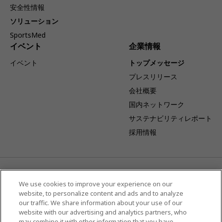
安全性情報
ソリューション
SportsMed
イベント
企業情報
イベント
トップメッセージ
プレスリリース
会社概要
国内ネットワーク
サステナビリティレポート
採用情報
事業体制変更のお知らせ：キヤノンを吸収分割承継会社とし当社
を吸収分割会社とする吸収分割契約が締結され、2026年4月1日
We use cookies to improve your experience on our
website, to personalize content and ads and to analyze
より当社は日本国内における販売及びサービスに特化した事業体
our traffic. We share information about your use of our
として、その事業を展開してまいります。
website with our advertising and analytics partners, who
may combine it with other information that you have