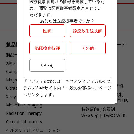
医療従事者向けの情報を掲載しているた
め、 閲覧は医療従事者限定とさせてい
ただきます。
あなたは医療従事者ですか？
医師
診療放射線技師
製品情報 & ソリューション
サービス & サポート
臨床検査技師
その他
製品一覧
サービス
X線アンギオグラフィ
Interoperability
いいえ
(DICOM/IHE)
Computed Tomography
医療情報
Magnetic Resonance
「いいえ」の場合は、キヤノンメディカルシス
製品セキュリティ情報
Ultrasound
テムズWebサイト内「一般のお客様へ」ページ
医療従事者向け会員制
へリンクします。
X-ray
Webサイト epicus CLUB
Molecular Imaging
特約店向け会員制
Radiation Therapy
Webサイト DyRO WEB
Clinical Laboratory
ヘルスケアITソリューション