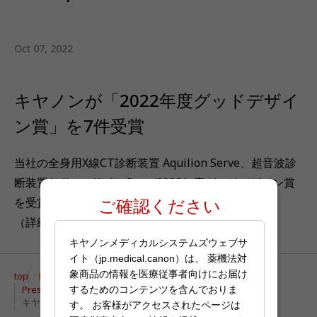
Oct 07, 2022
キヤノンが「2022年度グッドデザイ
ン賞」を7件受賞
当社の全身用X線CT診断装置 Aquilion Serve、超音波診
断装置Aplio go/Aplio flexが2022年度グッドデザイン賞
を受賞しました。
ご確認ください
（詳細は
こちらから
）
キヤノンメディカルシステムズウェブサ
イト（jp.medical.canon）は、 薬機法対
象商品の情報を医療従事者向けにお届け
トップメッセージ | キヤノンメディカルシステムズ
top
Press Releases | Recent Articles
するためのコンテンツを含んでおりま
キヤノンが「2022年度グッドデザイン賞」を7件受賞
す。 お客様がアクセスされたページは