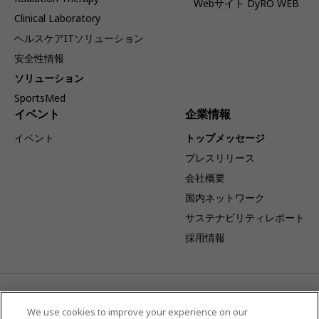
Webサイト DyRO WEB
Clinical Laboratory
ヘルスケアITソリューション
安全性情報
ソリューション
SportsMed
イベント
企業情報
イベント
トップメッセージ
プレスリリース
会社概要
国内ネットワーク
サステナビリティレポート
採用情報
事業体制変更のお知らせ：キヤノンを吸収分割承継会社とし当社
を吸収分割会社とする吸収分割契約が締結され、2026年4月1日
We use cookies to improve your experience on our