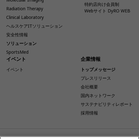
特約店向け会員制
Radiation Therapy
Webサイト DyRO WEB
Clinical Laboratory
ヘルスケアITソリューション
安全性情報
ソリューション
SportsMed
イベント
企業情報
イベント
トップメッセージ
プレスリリース
会社概要
国内ネットワーク
サステナビリティレポート
採用情報
事業体制変更のお知らせ：キヤノンを吸収分割承継会社とし当社