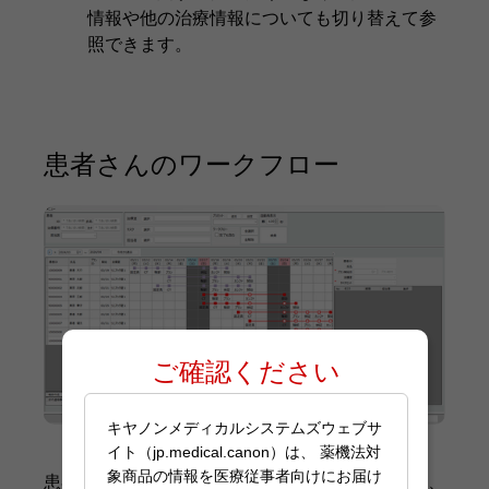
情報や他の治療情報についても切り替えて参
照できます。
患者さんのワークフロー
ご確認ください
キヤノンメディカルシステムズウェブサ
イト（jp.medical.canon）は、 薬機法対
象商品の情報を医療従事者向けにお届け
患者さんの治療計画の流れを表示することができ、