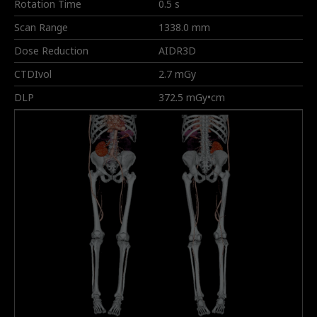
Rotation Time
0.5 s
Scan Range
1338.0 mm
Dose Reduction
AIDR3D
CTDIvol
2.7 mGy
DLP
372.5 mGy•cm