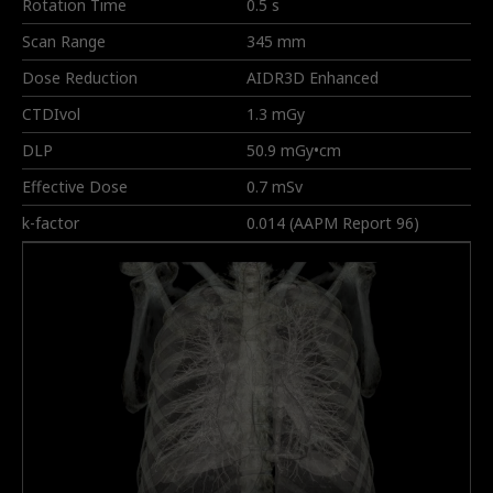
Rotation Time
0.5 s
Scan Range
345 mm
Dose Reduction
AIDR3D Enhanced
CTDIvol
1.3 mGy
DLP
50.9 mGy•cm
Effective Dose
0.7 mSv
k-factor
0.014 (AAPM Report 96)