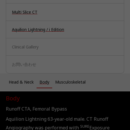
Multi Slice CT
Aquilion Lightning / i Edition
Clinical Gallery
お問い合わせ
Head & Neck
Body
Musculoskeletal
Body
Runoff CTA, Femoral Bypass
Aquilion Lightning 63-year-old male. CT Runoff
SURE
Angiography was performed with
Exposure