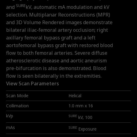
SURE
and
kV, automatic mA modulation and kV
selection. Multiplanar Reconstructions (MPR)
and 3D Volume Rendered images demonstrate
bilateral iliac-femoral artery occlusion; right
axillary femoral bypass graft and a left
aortofemoral bypass graft with restored blood
flow to both femoral arteries. Severe diffuse
atherosclerotic disease and aortic aneurism
pre-bifurcation is also demonstrated. Blood
flow is seen bilaterally in the extremities.
View Scan Parameters
Scan Mode
Helical
Collimation
1.0 mm x 16
kVp
SURE
kV, 100
mAs
SURE
Exposure