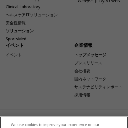
Webサイト DyRO WEB
Clinical Laboratory
ヘルスケアITソリューション
安全性情報
ソリューション
SportsMed
イベント
企業情報
イベント
トップメッセージ
プレスリリース
会社概要
国内ネットワーク
サステナビリティレポート
採用情報
事業体制変更のお知らせ：キヤノンを吸収分割承継会社とし当社
を吸収分割会社とする吸収分割契約が締結され、2026年4月1日
We use cookies to improve your experience on our