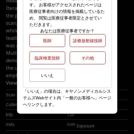
modulation and AIDR 3D Enhanced, Adaptive
す。 お客様がアクセスされたページは
Iterative Dose Reduction are integrated into
医療従事者向けの情報を掲載しているた
the protocol and automatically applied to the
め、 閲覧は医療従事者限定とさせてい
scan. AIDR 3D Enhanced reduces image noise
ただきます。
while preserving diagnostic information
あなたは医療従事者ですか？
leading to possible dose reduction. This case
医師
診療放射線技師
was acquired with a CTDI of 1.3 mGy.
Multiplanar Reconstruction (MPR) images
臨床検査技師
その他
demonstrate pulmonary fibrosis bilaterally in
the upper lobes and bilateral pulmonary
emphysema.
いいえ
View Scan Parameters
「いいえ」の場合は、キヤノンメディカルシス
Scan Mode
Helical
テムズWebサイト内「一般のお客様へ」ページ
Collimation
1.0 mm x 16
へリンクします。
kVp
120
mAs
SURE
Exposure