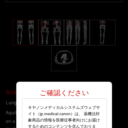
Body
ご確認ください
Lung CT, CTDI 1.3 mGy
キヤノンメディカルシステムズウェブサ
Aquilion Lightning A Lung CT was performed
イト（jp.medical.canon）は、 薬機法対
SURE
象商品の情報を医療従事者向けにお届け
on a 70-year-old male
Exposure, mA
するためのコンテンツを含んでおりま