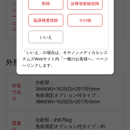
ンイ
医師
診療放射線技師
ンタ
RS232C
ーフ
臨床検査技師
その他
ェイ
ス
いいえ
「いいえ」の場合は、キヤノンメディカルシス
テムズWebサイト内「一般のお客様へ」ページ
外形寸法・質量
へリンクします。
分析部：
外形
2666(W)×1625(D)×2017(H)mm
寸法
免疫測定オプション付タイプ：
※
3886(W)×1625(D)×2017(H)mm
分析部：約675kg
質量
免疫測定オプション付タイプ：約
※