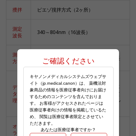
攪拌
ピエゾ撹拌方式（2ヶ所）
測定
340～804nm（16波長）
波長
測光
反応管直接測光方式、1波長又は2波長
ご確認ください
方式
キヤノンメディカルシステムズウェブサ
フレックスレート、キャリーオーバ・
イト（jp.medical.canon）は、 薬機法対
デー
ペア、ボトル共有、多点検量線、反応
象商品の情報を医療従事者向けにお届け
タ処
タイムコースモニタ、自動再検、再演
するためのコンテンツを含んでおりま
理
算、反応検定、X－R管理図、 リアル
す。 お客様がアクセスされたページは
タイムQC、サンプル自動希釈など
医療従事者向けの情報を掲載しているた
め、 閲覧は医療従事者限定とさせてい
ただきます。
オン
あなたは医療従事者ですか？
ライ