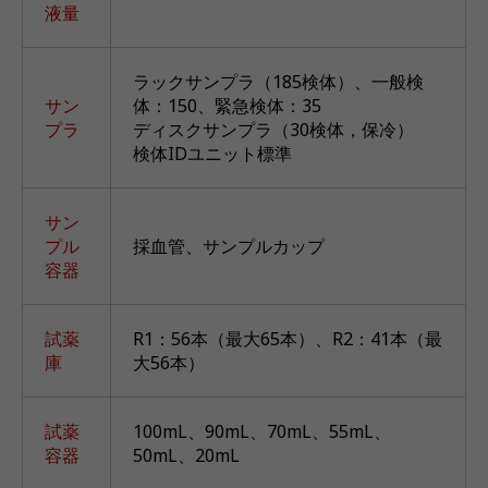
液量
ラックサンプラ（185検体）、一般検
サン
体：150、緊急検体：35
プラ
ディスクサンプラ（30検体，保冷）
検体IDユニット標準
サン
プル
採血管、サンプルカップ
容器
試薬
R1：56本（最大65本）、R2：41本（最
庫
大56本）
試薬
100mL、90mL、70mL、55mL、
容器
50mL、20mL