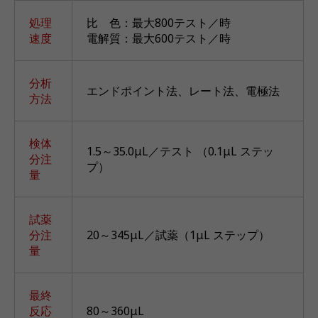
処理
比 色：最大800テスト／時
速度
電解質：最大600テスト／時
分析
エンドポイント法、レート法、電極法
方法
検体
1.5～35.0μL／テスト （0.1μL ステッ
分注
プ）
量
試薬
分注
20～345μL／試薬（1μL ステップ）
量
最終
反応
80～360μL