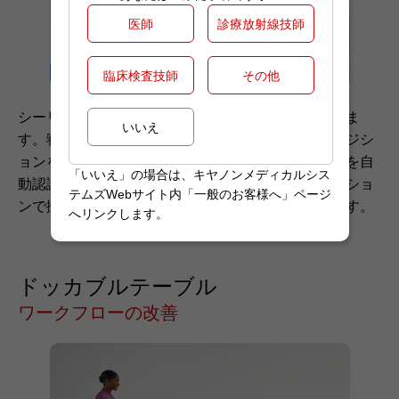
医師
診療放射線技師
臨床検査技師
その他
シーリングカメラにより、患者さん全体を映し出しま
いいえ
す。寝台の中心線を表示することでセンタリングポジシ
ョンを誘導します。さらに、目的検査部位センターを自
「いいえ」の場合は、キヤノンメディカルシス
動認識し、そのまま撮像したい部位がセンターポジショ
テムズWebサイト内「一般のお客様へ」ページ
ンで撮像できるようにセッティングをアシストします。
へリンクします。
ドッカブルテーブル
ワークフローの改善