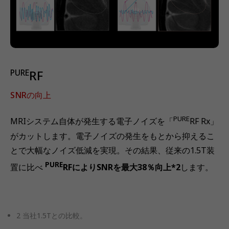
PURE
RF
SNRの向上
PURE
MRIシステム自体が発生する電子ノイズを「
RF Rx」
がカットします。電子ノイズの発生をもとから抑えるこ
とで大幅なノイズ低減を実現。その結果、従来の1.5T装
PURE
置に比べ
RFによりSNRを最大38％向上*2
します。
2 当社1.5Tとの比較。