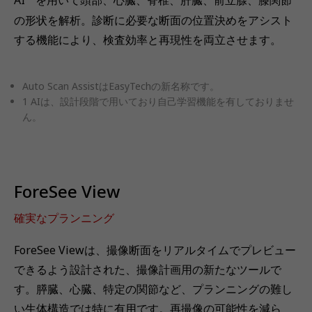
AI
を用いて頭部、心臓、脊椎、肝臓、前立腺、膝関節
の形状を解析。診断に必要な断面の位置決めをアシスト
する機能により、検査効率と再現性を両立させます。
Auto Scan AssistはEasyTechの新名称です。
1 AIは、設計段階で用いており自己学習機能を有しておりませ
ん。
ForeSee View
確実なプランニング
ForeSee Viewは、撮像断面をリアルタイムでプレビュー
できるよう設計された、撮像計画用の新たなツールで
す。膵臓、心臓、特定の関節など、プランニングの難し
い生体構造では特に有用です。再撮像の可能性を減ら